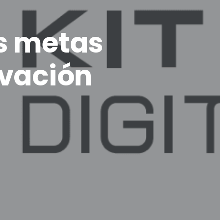
s metas
ovación